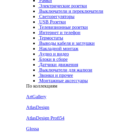
Рамки
Электрические розетки
Выключатели и переключатели
Светорегуляторы
USB Розетки
Телевизионные розетки
Интернет и телефон
Термостаты
Выводы кабеля и заглушки
Накладной монтаж
Аудио и видео
Блоки в сборе
Датчики движения
Выключатели для жалюзи
Звонки и прочее
Монтажные аксессуары
По коллекциям
ArtGallery
AtlasDesign
AtlasDesign Profi54
Glossa