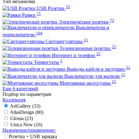
Тип механизма
33
USB Розетки
71
Рамки
72
Электрические розетки
Выключатели и
104
переключатели
11
Светорегуляторы
22
Телевизионные розетки
35
Интернет и телефон
2
Термостаты
22
Выводы кабеля и заглушки
11
Выключатели для жалюзи
22
Монтажные аксессуары
Еще 6 категорий
Подбор по параметрам
Коллекция
ArtGallery (
33
)
AtlasDesign (
80
)
Glossa (
23
)
Unica New (
16
)
Назначение/применение:
Розетка + USB зарядка