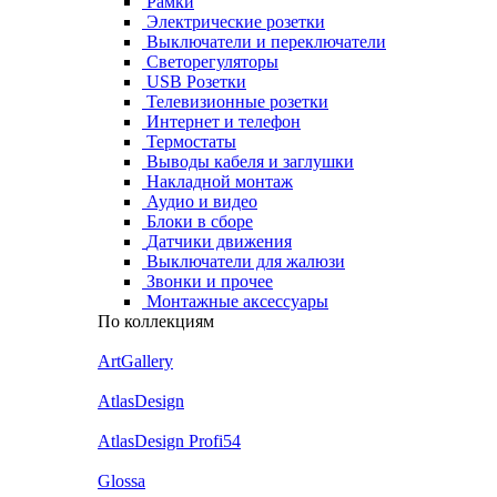
Рамки
Электрические розетки
Выключатели и переключатели
Светорегуляторы
USB Розетки
Телевизионные розетки
Интернет и телефон
Термостаты
Выводы кабеля и заглушки
Накладной монтаж
Аудио и видео
Блоки в сборе
Датчики движения
Выключатели для жалюзи
Звонки и прочее
Монтажные аксессуары
По коллекциям
ArtGallery
AtlasDesign
AtlasDesign Profi54
Glossa