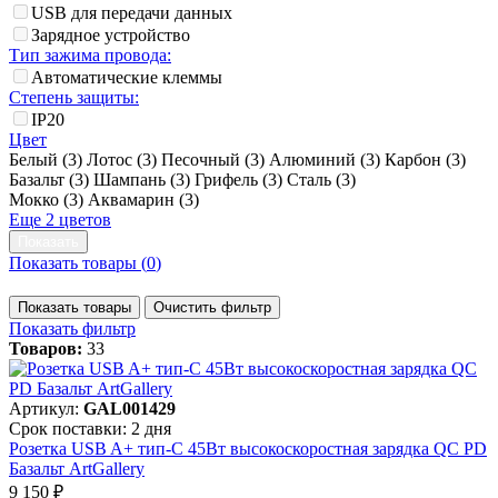
USB для передачи данных
Зарядное устройство
Тип зажима провода:
Автоматические клеммы
Степень защиты:
IP20
Цвет
Белый (
3
)
Лотос (
3
)
Песочный (
3
)
Алюминий (
3
)
Карбон (
3
)
Базальт (
3
)
Шампань (
3
)
Грифель (
3
)
Сталь (
3
)
Мокко (
3
)
Аквамарин (
3
)
Еще 2 цветов
Показать товары (
0
)
Показать товары
Очистить фильтр
Показать фильтр
Товаров:
33
Артикул:
GAL001429
Срок поставки: 2 дня
Розетка USB A+ тип-C 45Вт высокоскоростная зарядка QC PD
Базальт ArtGallery
9 150 ₽