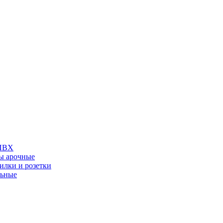
 ПВХ
ы арочные
илки и розетки
льные