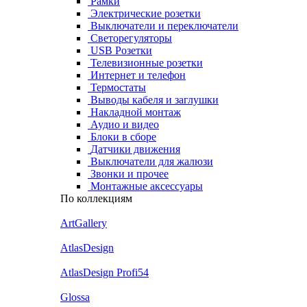
Рамки
Электрические розетки
Выключатели и переключатели
Светорегуляторы
USB Розетки
Телевизионные розетки
Интернет и телефон
Термостаты
Выводы кабеля и заглушки
Накладной монтаж
Аудио и видео
Блоки в сборе
Датчики движения
Выключатели для жалюзи
Звонки и прочее
Монтажные аксессуары
По коллекциям
ArtGallery
AtlasDesign
AtlasDesign Profi54
Glossa