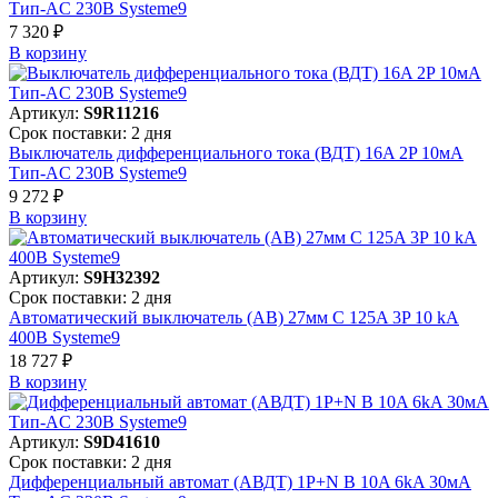
Тип-AC 230В Systeme9
7 320 ₽
В корзинy
Артикул:
S9R11216
Срок поставки: 2 дня
Выключатель дифференциального тока (ВДТ) 16A 2P 10мА
Тип-AC 230В Systeme9
9 272 ₽
В корзинy
Артикул:
S9H32392
Срок поставки: 2 дня
Автоматический выключатель (АВ) 27мм C 125A 3P 10 kA
400В Systeme9
18 727 ₽
В корзинy
Артикул:
S9D41610
Срок поставки: 2 дня
Дифференциальный автомат (АВДТ) 1P+N B 10A 6kA 30мА