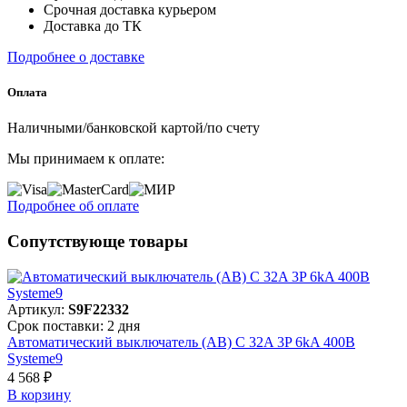
Срочная доставка курьером
Доставка до ТК
Подробнее о доставке
Оплата
Наличными/банковской картой/по счету
Мы принимаем к оплате:
Подробнее об оплате
Сопутствующе товары
Артикул:
S9F22332
Срок поставки: 2 дня
С
Автоматический выключатель (АВ) C 32A 3P 6kA 400В
А
Systeme9
S
4 568 ₽
4
В корзинy
В