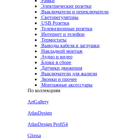
Рамки
Электрические розетки
Выключатели и переключатели
Светорегуляторы
USB Розетки
Телевизионные розетки
Интернет и телефон
Термостаты
Выводы кабеля и заглушки
Накладной монтаж
Аудио и видео
Блоки в сборе
Датчики движения
Выключатели для жалюзи
Звонки и прочее
Монтажные аксессуары
По коллекциям
ArtGallery
AtlasDesign
AtlasDesign Profi54
Glossa