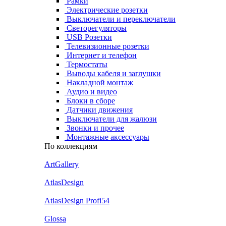
Рамки
Электрические розетки
Выключатели и переключатели
Светорегуляторы
USB Розетки
Телевизионные розетки
Интернет и телефон
Термостаты
Выводы кабеля и заглушки
Накладной монтаж
Аудио и видео
Блоки в сборе
Датчики движения
Выключатели для жалюзи
Звонки и прочее
Монтажные аксессуары
По коллекциям
ArtGallery
AtlasDesign
AtlasDesign Profi54
Glossa