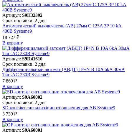
Артикул:
S9H32392
Срок поставки: 2 дня
Автоматический выключатель (АВ) 27мм C 125A 3P 10 kA
400В Systeme9
18 727 ₽
В корзинy
Артикул:
S9D41610
Срок поставки: 2 дня
Дифференциальный автомат (АВДТ) 1P+N B 10A 6kA 30мА
Тип-AC 230В Systeme9
7 869 ₽
В корзинy
Артикул:
S9A60002
Срок поставки: 2 дня
SD контакт сигнализации отключения для АВ Systeme9
3 739 ₽
В корзинy
Артикул:
S9A60001