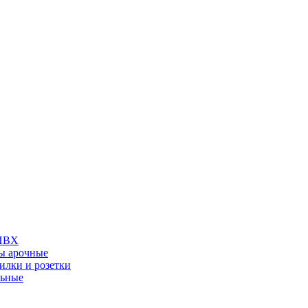
 ПВХ
ы арочные
илки и розетки
льные