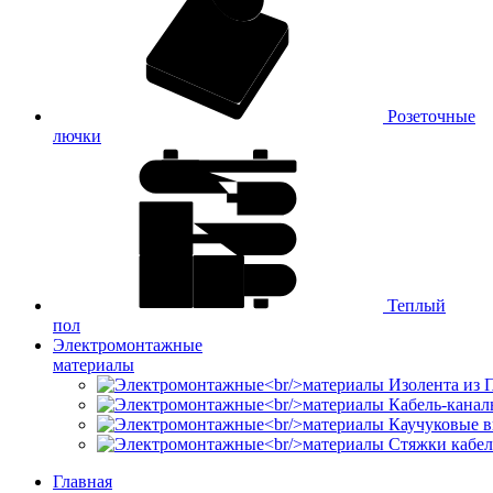
Розеточные
лючки
Теплый
пол
Электромонтажные
материалы
Изолента из
Кабель-канал
Каучуковые в
Стяжки кабе
Главная