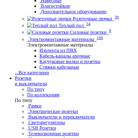
Навесные
Влагостойкие
Дополнительное оборудование
30
Розеточные лючки
34
Теплый пол
8
Силовые розетки
100
Электромонтажные материалы
Электромонтажные материалы
Изолента из ПВХ
Кабель-каналы арочные
Каучуковые вилки и розетки
Стяжки кабельные
...
Все категории
Розетки
и выключатели
По типу
По коллекциям
По типу
Рамки
Электрические розетки
Выключатели и переключатели
Светорегуляторы
USB Розетки
Телевизионные розетки