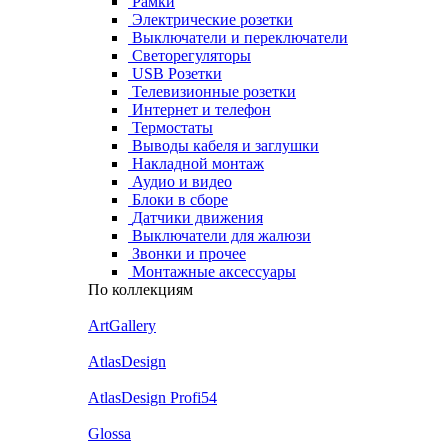
Рамки
Электрические розетки
Выключатели и переключатели
Светорегуляторы
USB Розетки
Телевизионные розетки
Интернет и телефон
Термостаты
Выводы кабеля и заглушки
Накладной монтаж
Аудио и видео
Блоки в сборе
Датчики движения
Выключатели для жалюзи
Звонки и прочее
Монтажные аксессуары
По коллекциям
ArtGallery
AtlasDesign
AtlasDesign Profi54
Glossa