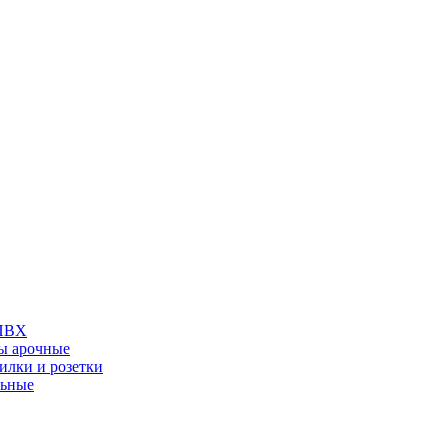
 ПВХ
ы арочные
илки и розетки
льные