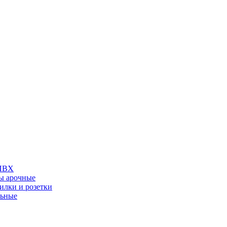
 ПВХ
ы арочные
илки и розетки
льные