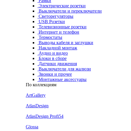
Рамки
Электрические розетки
Выключатели и переключатели
Светорегуляторы
USB Розетки
Телевизионные розетки
Интернет и телефон
Термостаты
Выводы кабеля и заглушки
Накладной монтаж
Аудио и видео
Блоки в сборе
Датчики движения
Выключатели для жалюзи
Звонки и прочее
Монтажные аксессуары
По коллекциям
ArtGallery
AtlasDesign
AtlasDesign Profi54
Glossa