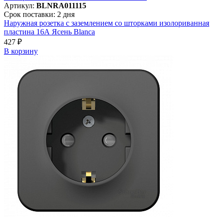
Артикул:
BLNRA011115
Срок поставки: 2 дня
Наружная розетка с заземлением со шторками изолориванная
пластина 16А Ясень Blanca
427 ₽
В корзинy