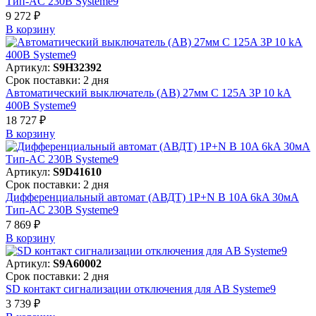
Тип-AC 230В Systeme9
9 272 ₽
В корзинy
Артикул:
S9H32392
Срок поставки: 2 дня
Автоматический выключатель (АВ) 27мм C 125A 3P 10 kA
400В Systeme9
18 727 ₽
В корзинy
Артикул:
S9D41610
Срок поставки: 2 дня
Дифференциальный автомат (АВДТ) 1P+N B 10A 6kA 30мА
Тип-AC 230В Systeme9
7 869 ₽
В корзинy
Артикул:
S9A60002
Срок поставки: 2 дня
SD контакт сигнализации отключения для АВ Systeme9
3 739 ₽