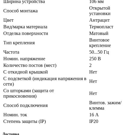
Ширина устройства
106 мм
Открытой
Способ монтажа
установки
Цвет
Антрацит
Вид/марка материала
Термопласт
Отделка поверхности
Матовый
Винтовое
Тип крепления
крепление
Частота
50...50 Гц
Номин. напряжение
250 В
Количество постов (мест)
2
С откидной крышкой
Нет
С подсветкой (индикация напряжения в
Нет
сети)
Со шторками (защита от
Нет
прикосновения)
Винтов. зажим/
Способ подключения
клемма
Номин. ток
16 А
Степень защиты (IP)
IP20
Доставка