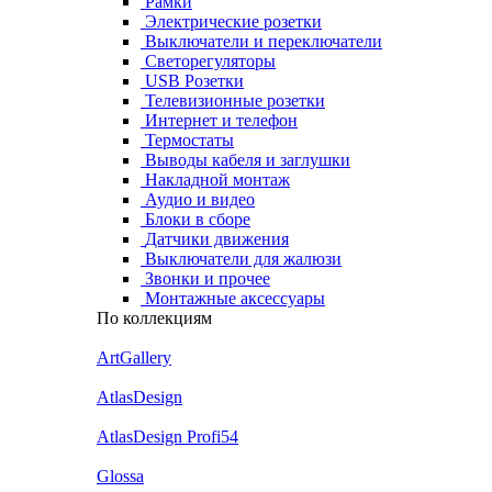
Рамки
Электрические розетки
Выключатели и переключатели
Светорегуляторы
USB Розетки
Телевизионные розетки
Интернет и телефон
Термостаты
Выводы кабеля и заглушки
Накладной монтаж
Аудио и видео
Блоки в сборе
Датчики движения
Выключатели для жалюзи
Звонки и прочее
Монтажные аксессуары
По коллекциям
ArtGallery
AtlasDesign
AtlasDesign Profi54
Glossa