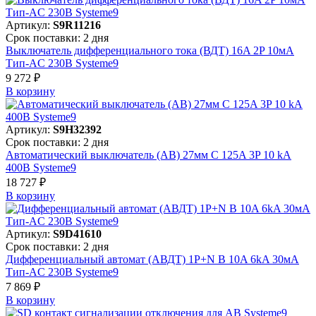
Артикул:
S9R11216
Срок поставки: 2 дня
Выключатель дифференциального тока (ВДТ) 16A 2P 10мА
Тип-AC 230В Systeme9
9 272 ₽
В корзинy
Артикул:
S9H32392
Срок поставки: 2 дня
Автоматический выключатель (АВ) 27мм C 125A 3P 10 kA
400В Systeme9
18 727 ₽
В корзинy
Артикул:
S9D41610
Срок поставки: 2 дня
Дифференциальный автомат (АВДТ) 1P+N B 10A 6kA 30мА
Тип-AC 230В Systeme9
7 869 ₽
В корзинy