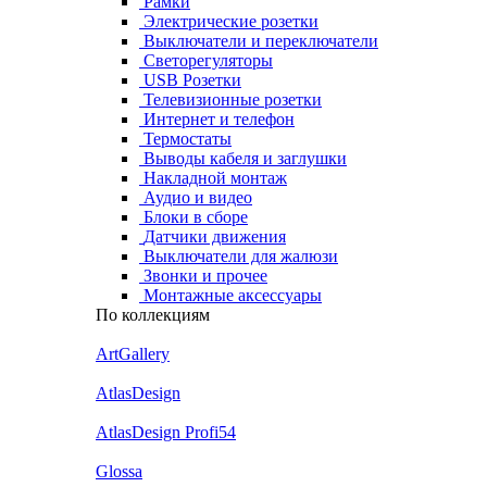
Рамки
Электрические розетки
Выключатели и переключатели
Светорегуляторы
USB Розетки
Телевизионные розетки
Интернет и телефон
Термостаты
Выводы кабеля и заглушки
Накладной монтаж
Аудио и видео
Блоки в сборе
Датчики движения
Выключатели для жалюзи
Звонки и прочее
Монтажные аксессуары
По коллекциям
ArtGallery
AtlasDesign
AtlasDesign Profi54
Glossa