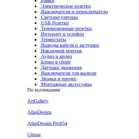
Рамки
Электрические розетки
Выключатели и переключатели
Светорегуляторы
USB Розетки
Телевизионные розетки
Интернет и телефон
Термостаты
Выводы кабеля и заглушки
Накладной монтаж
Аудио и видео
Блоки в сборе
Датчики движения
Выключатели для жалюзи
Звонки и прочее
Монтажные аксессуары
По коллекциям
ArtGallery
AtlasDesign
AtlasDesign Profi54
Glossa