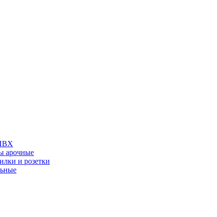
 ПВХ
ы арочные
илки и розетки
льные