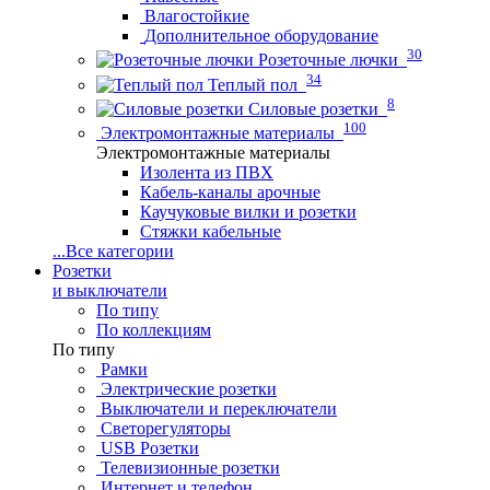
Влагостойкие
Дополнительное оборудование
30
Розеточные лючки
34
Теплый пол
8
Силовые розетки
100
Электромонтажные материалы
Электромонтажные материалы
Изолента из ПВХ
Кабель-каналы арочные
Каучуковые вилки и розетки
Стяжки кабельные
...
Все категории
Розетки
и выключатели
По типу
По коллекциям
По типу
Рамки
Электрические розетки
Выключатели и переключатели
Светорегуляторы
USB Розетки
Телевизионные розетки
Интернет и телефон