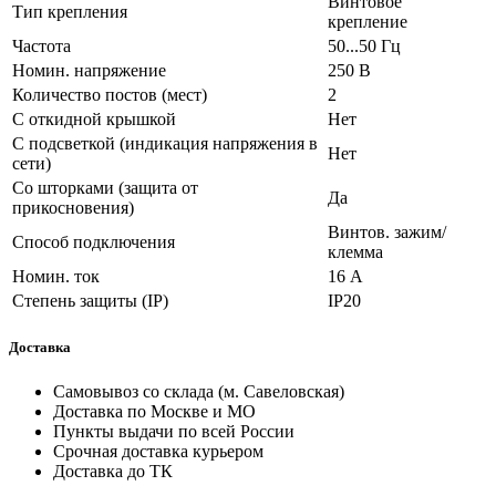
Винтовое
Тип крепления
крепление
Частота
50...50 Гц
Номин. напряжение
250 В
Количество постов (мест)
2
С откидной крышкой
Нет
С подсветкой (индикация напряжения в
Нет
сети)
Со шторками (защита от
Да
прикосновения)
Винтов. зажим/
Способ подключения
клемма
Номин. ток
16 А
Степень защиты (IP)
IP20
Доставка
Самовывоз со склада (м. Савеловская)
Доставка по Москве и МО
Пункты выдачи по всей России
Срочная доставка курьером
Доставка до ТК