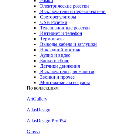
Рамки
Электрические розетки
Выключатели и переключатели
Светорегуляторы
USB Розетки
Телевизионные розетки
Интернет и телефон
Термостаты
Выводы кабеля и заглушки
Накладной монтаж
Аудио и видео
Блоки в сборе
Датчики движения
Выключатели для жалюзи
Звонки и прочее
Монтажные аксессуары
По коллекциям
ArtGallery
AtlasDesign
AtlasDesign Profi54
Glossa