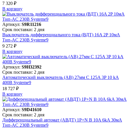
7 320 ₽
В корзинy
Артикул:
S9R11216
Срок поставки: 2 дня
Выключатель дифференциального тока (ВДТ) 16A 2P 10мА
Тип-AC 230В Systeme9
9 272 ₽
В корзинy
Артикул:
S9H32392
Срок поставки: 2 дня
Автоматический выключатель (АВ) 27мм C 125A 3P 10 kA
400В Systeme9
18 727 ₽
В корзинy
Артикул:
S9D41610
Срок поставки: 2 дня
Дифференциальный автомат (АВДТ) 1P+N B 10A 6kA 30мА
Тип-AC 230В Systeme9