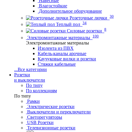
Навесные
Влагостойкие
Дополнительное оборудование
30
Розеточные лючки
34
Теплый пол
8
Силовые розетки
100
Электромонтажные материалы
Электромонтажные материалы
Изолента из ПВХ
Кабель-каналы арочные
Каучуковые вилки и розетки
Стяжки кабельные
...
Все категории
Розетки
и выключатели
По типу
По коллекциям
По типу
Рамки
Электрические розетки
Выключатели и переключатели
Светорегуляторы
USB Розетки
Телевизионные розетки