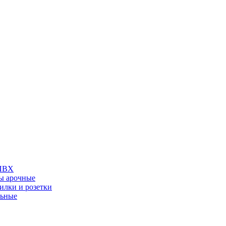
 ПВХ
ы арочные
илки и розетки
льные