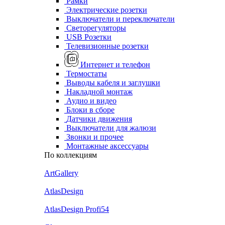
Рамки
Электрические розетки
Выключатели и переключатели
Светорегуляторы
USB Розетки
Телевизионные розетки
Интернет и телефон
Термостаты
Выводы кабеля и заглушки
Накладной монтаж
Аудио и видео
Блоки в сборе
Датчики движения
Выключатели для жалюзи
Звонки и прочее
Монтажные аксессуары
По коллекциям
ArtGallery
AtlasDesign
AtlasDesign Profi54