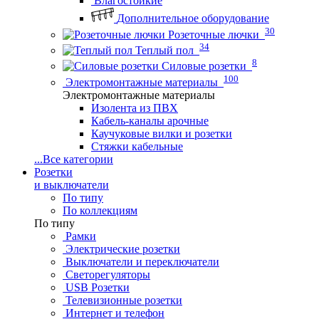
Влагостойкие
Дополнительное оборудование
30
Розеточные лючки
34
Теплый пол
8
Силовые розетки
100
Электромонтажные материалы
Электромонтажные материалы
Изолента из ПВХ
Кабель-каналы арочные
Каучуковые вилки и розетки
Стяжки кабельные
...
Все категории
Розетки
и выключатели
По типу
По коллекциям
По типу
Рамки
Электрические розетки
Выключатели и переключатели
Светорегуляторы
USB Розетки
Телевизионные розетки
Интернет и телефон