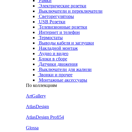
Рамки
Электрические розетки
Выключатели и переключатели
Светорегуляторы
USB Розетки
Телевизионные розетки
Интернет и телефон
Термостаты
Выводы кабеля и заглушки
Накладной монтаж
Аудио и видео
Блоки в сборе
Датчики движения
Выключатели для жалюзи
Звонки и прочее
Монтажные аксессуары
По коллекциям
ArtGallery
AtlasDesign
AtlasDesign Profi54
Glossa