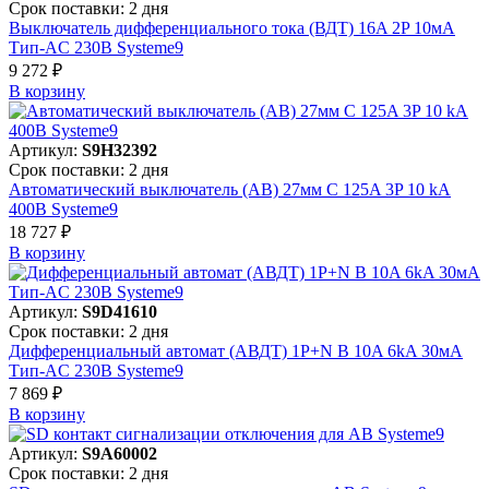
Срок поставки: 2 дня
Выключатель дифференциального тока (ВДТ) 16A 2P 10мА
Тип-AC 230В Systeme9
9 272 ₽
В корзинy
Артикул:
S9H32392
Срок поставки: 2 дня
Автоматический выключатель (АВ) 27мм C 125A 3P 10 kA
400В Systeme9
18 727 ₽
В корзинy
Артикул:
S9D41610
Срок поставки: 2 дня
Дифференциальный автомат (АВДТ) 1P+N B 10A 6kA 30мА
Тип-AC 230В Systeme9
7 869 ₽
В корзинy
Артикул:
S9A60002
Срок поставки: 2 дня