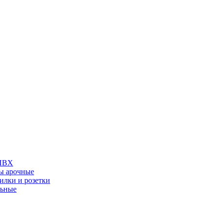
 ПВХ
ы арочные
илки и розетки
льные