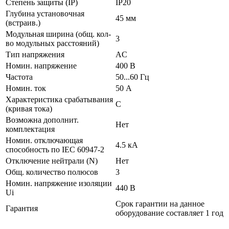
Степень защиты (IP)
IP20
Глубина установочная
45 мм
(встраив.)
Модульная ширина (общ. кол-
3
во модульных расстояний)
Тип напряжения
AC
Номин. напряжение
400 В
Частота
50...60 Гц
Номин. ток
50 А
Характеристика срабатывания
C
(кривая тока)
Возможна дополнит.
Нет
комплектация
Номин. отключающая
4.5 кА
способность по IEC 60947-2
Отключение нейтрали (N)
Нет
Общ. количество полюсов
3
Номин. напряжение изоляции
440 В
Ui
Срок гарантии на данное
Гарантия
оборудование составляет 1 год