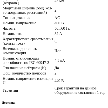
45 мм
(встраив.)
Модульная ширина (общ. кол-
2
во модульных расстояний)
Тип напряжения
AC
Номин. напряжение
400 В
Частота
50...60 Гц
Номин. ток
32 А
Характеристика срабатывания
C
(кривая тока)
Возможна дополнит.
Нет
комплектация
Номин. отключающая
4.5 кА
способность по IEC 60947-2
Отключение нейтрали (N)
Да
Общ. количество полюсов
2
Номин. напряжение изоляции
440 В
Ui
Срок гарантии на данное
Гарантия
оборудование составляет 1 год
Доставка