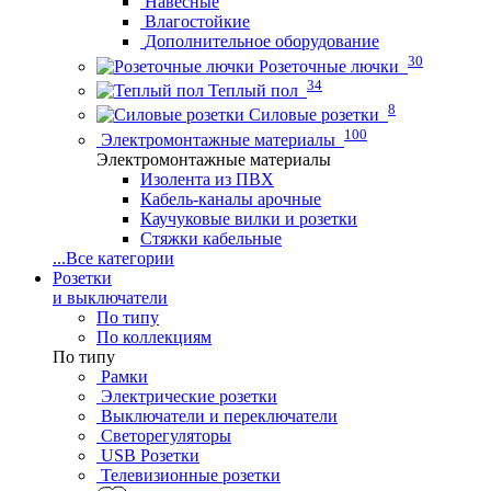
Навесные
Влагостойкие
Дополнительное оборудование
30
Розеточные лючки
34
Теплый пол
8
Силовые розетки
100
Электромонтажные материалы
Электромонтажные материалы
Изолента из ПВХ
Кабель-каналы арочные
Каучуковые вилки и розетки
Стяжки кабельные
...
Все категории
Розетки
и выключатели
По типу
По коллекциям
По типу
Рамки
Электрические розетки
Выключатели и переключатели
Светорегуляторы
USB Розетки
Телевизионные розетки