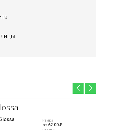
ита
улицы
lossa
Unica 
Рамки
от 62.00 ₽