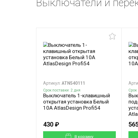
Выключатели и перек
Артикул:
ATN540111
Арти
Срок поставки: 2 дня
Срок 
Выключатель 1-клавишный
Вык
открытая установка Белый
под
10А AtlasDesign Profi54
уст
Atl
430 ₽
565
В корзинy