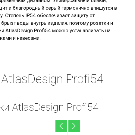
овременным дизайном. Универсальный белый,
цит и благородный серый гармонично впишутся в
. Степень IP54 обеспечивает защиту от
 брызг воды внутрь изделия, поэтому розетки и
и AtlasDesign Profi54 можно устанавливать на
ками и навесами.
AtlasDesign Profi54
и AtlasDesign Profi54