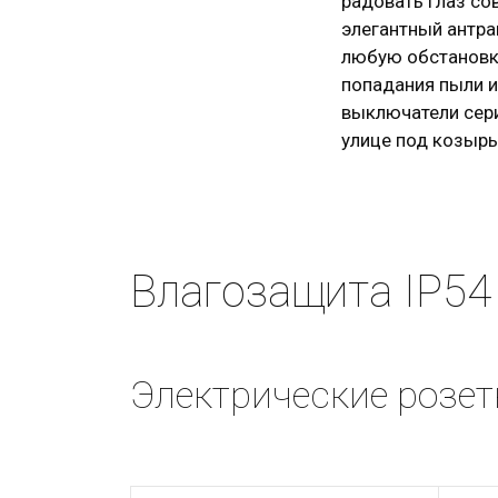
радовать глаз с
элегантный антра
любую обстановку
попадания пыли и
выключатели сери
улице под козырь
Влагозащита IP54 
Электрические розетк