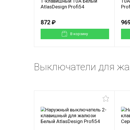
1-клавишный 10А Белый
10А
AtlasDesign Profi54
Pro
872 ₽
969
В корзинy
Выключатели для жал