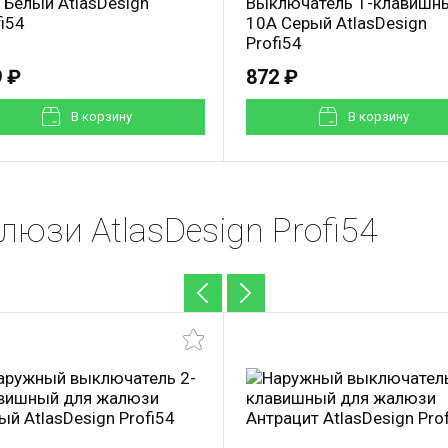
 Белый AtlasDesign
Выключатель 1-клавишн
fi54
10А Серый AtlasDesign
Profi54
 ₽
872 ₽
В корзинy
В корзинy
юзи AtlasDesign Profi54