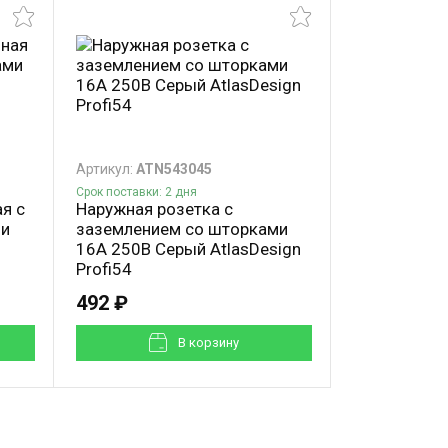
Артикул:
ATN543045
Артикул:
ATN5
Срок поставки: 2 дня
Под заказ
я с
Наружная розетка с
Наружная д
ми
заземлением со шторками
IP54 с зазе
16А 250В Серый AtlasDesign
шторками 1
Profi54
AtlasDesign
492 ₽
958 ₽
В корзинy