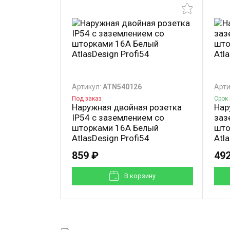
Артикул:
ATN540126
Арти
Под заказ
Срок 
Наружная двойная розетка
Нар
IP54 с заземлением со
заз
шторками 16А Белый
што
AtlasDesign Profi54
Atl
859 ₽
492
В корзинy