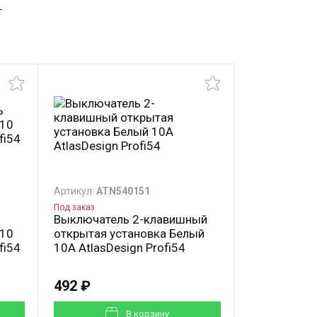
4
Артикул:
ATN540151
Артикул:
ATN5
Под заказ
Срок поставки: 
Выключатель 2-клавишный
Переключат
 10
открытая установка Белый
открытая у
fi54
10А AtlasDesign Profi54
10А AtlasDe
492 ₽
516 ₽
В корзинy