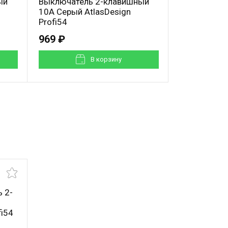
ый
Выключатель 2-клавишный
10А Антраци
10А Серый AtlasDesign
Profi54
Profi54
969 ₽
973 ₽
В корзинy