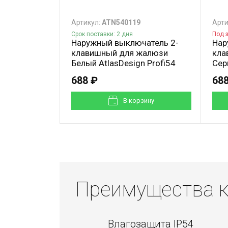
Артикул:
ATN540119
Арти
Срок поставки: 2 дня
Под 
Наружный выключатель 2-
Нар
клавишный для жалюзи
кла
Белый AtlasDesign Profi54
Сер
688 ₽
688
В корзинy
Преимущества к
Влагозащита IP54