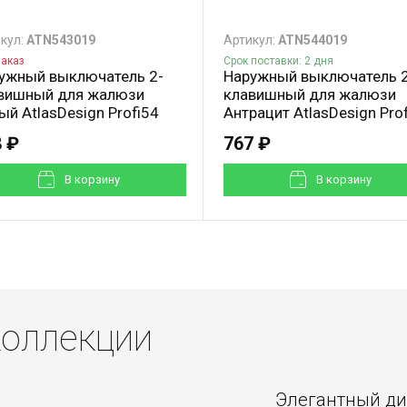
кул:
ATN543019
Артикул:
ATN544019
заказ
Срок поставки: 2 дня
ужный выключатель 2-
Наружный выключатель 2
вишный для жалюзи
клавишный для жалюзи
ый AtlasDesign Profi54
Антрацит AtlasDesign Pro
 ₽
767 ₽
В корзинy
В корзинy
оллекции
Элегантный д