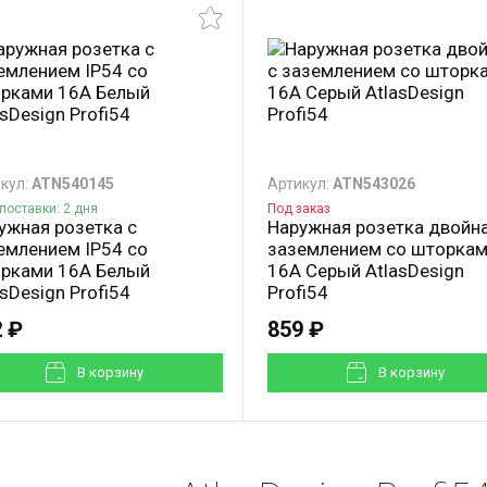
кул:
ATN540145
Артикул:
ATN543026
поставки: 2 дня
Под заказ
ужная розетка с
Наружная розетка двойна
емлением IP54 со
заземлением со шторка
рками 16А Белый
16А Серый AtlasDesign
asDesign Profi54
Profi54
 ₽
859 ₽
В корзинy
В корзинy