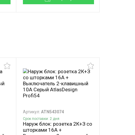
Артикул:
ATN543074
Артикул:
ATN5
Срок поставки: 2 дня
Под заказ
Наруж блок: розетка 2К+З со
Наружный б
шторками 16А +
+ выключат