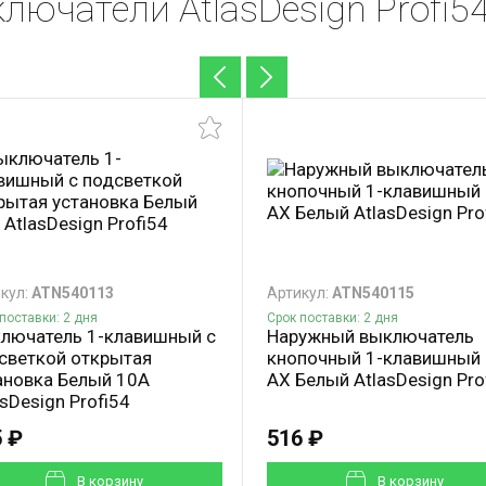
лючатели AtlasDesign Profi5
кул:
ATN540113
Артикул:
ATN540115
поставки: 2 дня
Срок поставки: 2 дня
лючатель 1-клавишный с
Наружный выключатель
светкой открытая
кнопочный 1-клавишный
ановка Белый 10А
АХ Белый AtlasDesign Pro
asDesign Profi54
 ₽
516 ₽
В корзинy
В корзинy