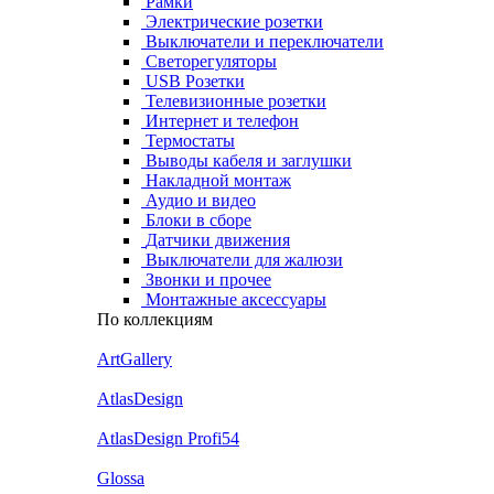
Рамки
Электрические розетки
Выключатели и переключатели
Светорегуляторы
USB Розетки
Телевизионные розетки
Интернет и телефон
Термостаты
Выводы кабеля и заглушки
Накладной монтаж
Аудио и видео
Блоки в сборе
Датчики движения
Выключатели для жалюзи
Звонки и прочее
Монтажные аксессуары
По коллекциям
ArtGallery
AtlasDesign
AtlasDesign Profi54
Glossa