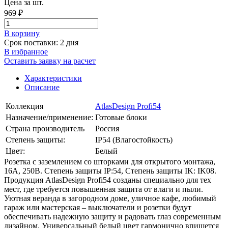
Цена за шт.
969 ₽
В корзинy
Срок поставки: 2 дня
В избранное
Оставить заявку на расчет
Характеристики
Описание
Коллекция
AtlasDesign Profi54
Назначение/применение:
Готовые блоки
Страна производитель
Россия
Степень защиты:
IP54 (Влагостойкость)
Цвет:
Белый
Розетка с заземлением со шторками для открытого монтажа,
16А, 250В. Степень защиты IP:54, Степень защиты IK: IK08.
Продукция AtlasDesign Profi54 созданы специально для тех
мест, где требуется повышенная защита от влаги и пыли.
Уютная веранда в загородном доме, уличное кафе, любимый
гараж или мастерская – выключатели и розетки будут
обеспечивать надежную защиту и радовать глаз современным
дизайном. Универсальный белый цвет гармонично впишется