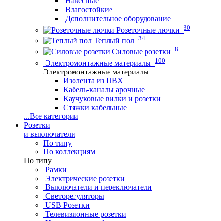
Навесные
Влагостойкие
Дополнительное оборудование
30
Розеточные лючки
34
Теплый пол
8
Силовые розетки
100
Электромонтажные материалы
Электромонтажные материалы
Изолента из ПВХ
Кабель-каналы арочные
Каучуковые вилки и розетки
Стяжки кабельные
...
Все категории
Розетки
и выключатели
По типу
По коллекциям
По типу
Рамки
Электрические розетки
Выключатели и переключатели
Светорегуляторы
USB Розетки
Телевизионные розетки