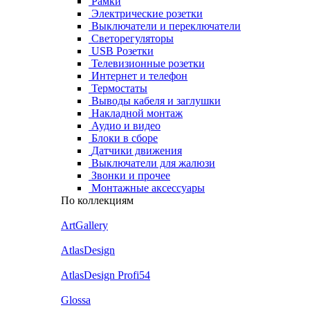
Рамки
Электрические розетки
Выключатели и переключатели
Светорегуляторы
USB Розетки
Телевизионные розетки
Интернет и телефон
Термостаты
Выводы кабеля и заглушки
Накладной монтаж
Аудио и видео
Блоки в сборе
Датчики движения
Выключатели для жалюзи
Звонки и прочее
Монтажные аксессуары
По коллекциям
ArtGallery
AtlasDesign
AtlasDesign Profi54
Glossa