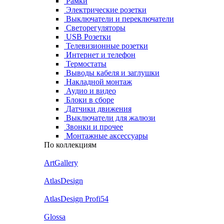
Рамки
Электрические розетки
Выключатели и переключатели
Светорегуляторы
USB Розетки
Телевизионные розетки
Интернет и телефон
Термостаты
Выводы кабеля и заглушки
Накладной монтаж
Аудио и видео
Блоки в сборе
Датчики движения
Выключатели для жалюзи
Звонки и прочее
Монтажные аксессуары
По коллекциям
ArtGallery
AtlasDesign
AtlasDesign Profi54
Glossa