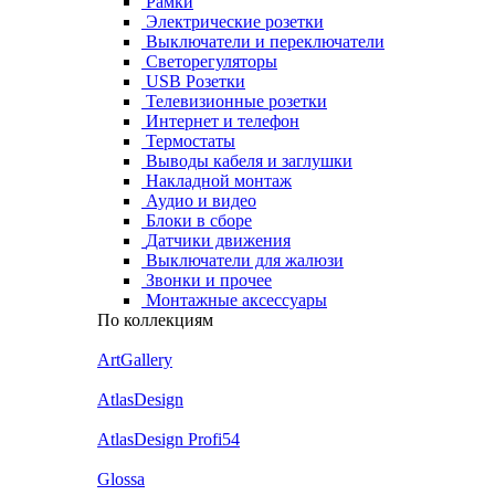
Рамки
Электрические розетки
Выключатели и переключатели
Светорегуляторы
USB Розетки
Телевизионные розетки
Интернет и телефон
Термостаты
Выводы кабеля и заглушки
Накладной монтаж
Аудио и видео
Блоки в сборе
Датчики движения
Выключатели для жалюзи
Звонки и прочее
Монтажные аксессуары
По коллекциям
ArtGallery
AtlasDesign
AtlasDesign Profi54
Glossa