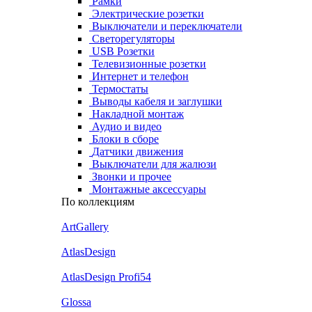
Рамки
Электрические розетки
Выключатели и переключатели
Светорегуляторы
USB Розетки
Телевизионные розетки
Интернет и телефон
Термостаты
Выводы кабеля и заглушки
Накладной монтаж
Аудио и видео
Блоки в сборе
Датчики движения
Выключатели для жалюзи
Звонки и прочее
Монтажные аксессуары
По коллекциям
ArtGallery
AtlasDesign
AtlasDesign Profi54
Glossa