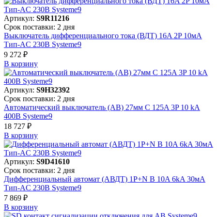
Артикул:
S9R11216
Срок поставки: 2 дня
Выключатель дифференциального тока (ВДТ) 16A 2P 10мА
Тип-AC 230В Systeme9
9 272 ₽
В корзинy
Артикул:
S9H32392
Срок поставки: 2 дня
Автоматический выключатель (АВ) 27мм C 125A 3P 10 kA
400В Systeme9
18 727 ₽
В корзинy
Артикул:
S9D41610
Срок поставки: 2 дня
Дифференциальный автомат (АВДТ) 1P+N B 10A 6kA 30мА
Тип-AC 230В Systeme9
7 869 ₽
В корзинy