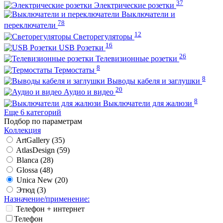
37
Электрические розетки
Выключатели и
78
переключатели
12
Светорегуляторы
16
USB Розетки
26
Телевизионные розетки
8
Термостаты
8
Выводы кабеля и заглушки
20
Аудио и видео
8
Выключатели для жалюзи
Еще 6 категорий
Подбор по параметрам
Коллекция
ArtGallery (
35
)
AtlasDesign (
59
)
Blanca (
28
)
Glossa (
48
)
Unica New (
20
)
Этюд (
3
)
Назначение/применение:
Телефон + интернет
Телефон