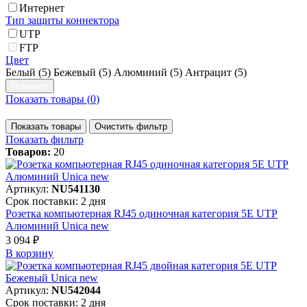
Интернет
Тип защиты коннектора
UTP
FTP
Цвет
Белый (
5
)
Бежевый (
5
)
Алюминий (
5
)
Антрацит (
5
)
Показать товары (
0
)
Показать товары
Очистить фильтр
Показать фильтр
Товаров:
20
Артикул:
NU541130
Срок поставки: 2 дня
Розетка компьютерная RJ45 одиночная категория 5Е UTP
Алюминий Unica new
3 094 ₽
В корзинy
Артикул:
NU542044
Срок поставки: 2 дня