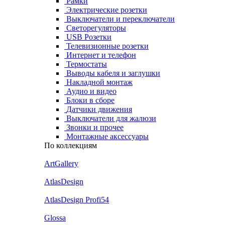
Рамки
Электрические розетки
Выключатели и переключатели
Светорегуляторы
USB Розетки
Телевизионные розетки
Интернет и телефон
Термостаты
Выводы кабеля и заглушки
Накладной монтаж
Аудио и видео
Блоки в сборе
Датчики движения
Выключатели для жалюзи
Звонки и прочее
Монтажные аксессуары
По коллекциям
ArtGallery
AtlasDesign
AtlasDesign Profi54
Glossa