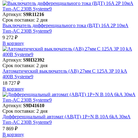
Артикул:
S9R11216
Срок поставки: 2 дня
Выключатель дифференциального тока (ВДТ) 16A 2P 10мА
Тип-AC 230В Systeme9
9 272 ₽
В корзинy
Артикул:
S9H32392
Срок поставки: 2 дня
Автоматический выключатель (АВ) 27мм C 125A 3P 10 kA
400В Systeme9
18 727 ₽
В корзинy
Артикул:
S9D41610
Срок поставки: 2 дня
Дифференциальный автомат (АВДТ) 1P+N B 10A 6kA 30мА
Тип-AC 230В Systeme9
7 869 ₽
В корзинy