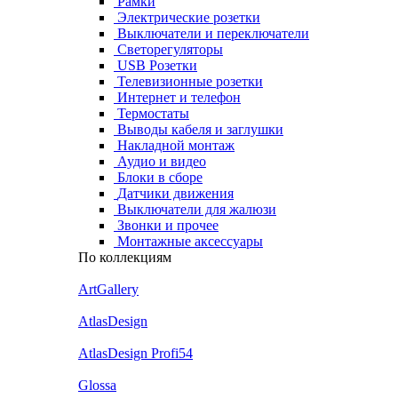
Рамки
Электрические розетки
Выключатели и переключатели
Светорегуляторы
USB Розетки
Телевизионные розетки
Интернет и телефон
Термостаты
Выводы кабеля и заглушки
Накладной монтаж
Аудио и видео
Блоки в сборе
Датчики движения
Выключатели для жалюзи
Звонки и прочее
Монтажные аксессуары
По коллекциям
ArtGallery
AtlasDesign
AtlasDesign Profi54
Glossa