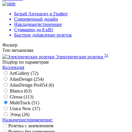
Белый Антрацит и Графит
Современный дизайн
Накладные/встроенные
Суммарно до 8 кВт
Быстрое добавление розеток
Фильтр
Тип механизма
51
Электрические розетки
Подбор по параметрам
Коллекция
ArtGallery (
72
)
AtlasDesign (
254
)
AtlasDesign Profi54 (
6
)
Blanca (
63
)
Glossa (
113
)
MultiTrack (
51
)
Unica New (
37
)
Этюд (
26
)
Назначение/применение:
Розетка с заземлением
Розетка без заземления