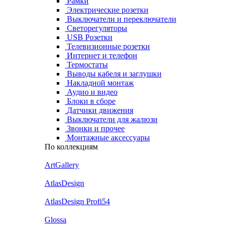
Рамки
Электрические розетки
Выключатели и переключатели
Светорегуляторы
USB Розетки
Телевизионные розетки
Интернет и телефон
Термостаты
Выводы кабеля и заглушки
Накладной монтаж
Аудио и видео
Блоки в сборе
Датчики движения
Выключатели для жалюзи
Звонки и прочее
Монтажные аксессуары
По коллекциям
ArtGallery
AtlasDesign
AtlasDesign Profi54
Glossa