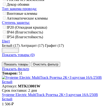
Декор обоями
Тип зажима провода:
Винтовые клеммы
Автоматические клеммы
Степень защиты:
IP20 (Откидная крышка)
IP44 (Влагостойкость)
IP54 (Влагостойкость)
Цвет
Белый (
17
)
Антрацит (
17
)
Графит (
17
)
Показать товары (
0
)
Показать товары
Очистить фильтр
Показать фильтр
Товаров:
51
Артикул:
MTK13001W
Срок поставки: 2 дня
Systeme Electric MultiTrack Розетка 2К+З круглая 16А/250В
Белый
1 506 ₽