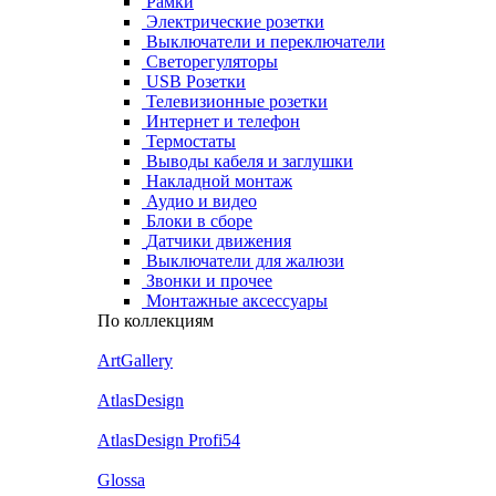
Рамки
Электрические розетки
Выключатели и переключатели
Светорегуляторы
USB Розетки
Телевизионные розетки
Интернет и телефон
Термостаты
Выводы кабеля и заглушки
Накладной монтаж
Аудио и видео
Блоки в сборе
Датчики движения
Выключатели для жалюзи
Звонки и прочее
Монтажные аксессуары
По коллекциям
ArtGallery
AtlasDesign
AtlasDesign Profi54
Glossa