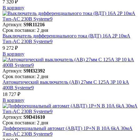
7 320 ₽
В корзинy
Артикул:
S9R11216
Срок поставки: 2 дня
Выключатель дифференциального тока (ВДТ) 16A 2P 10мА
Тип-AC 230В Systeme9
9 272 ₽
В корзинy
Артикул:
S9H32392
Срок поставки: 2 дня
Автоматический выключатель (АВ) 27мм C 125A 3P 10 kA
400В Systeme9
18 727 ₽
В корзинy
Артикул:
S9D41610
Срок поставки: 2 дня
Дифференциальный автомат (АВДТ) 1P+N B 10A 6kA 30мА
Тип-AC 230В Systeme9