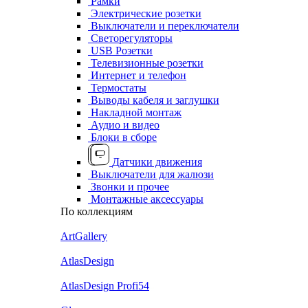
Рамки
Электрические розетки
Выключатели и переключатели
Светорегуляторы
USB Розетки
Телевизионные розетки
Интернет и телефон
Термостаты
Выводы кабеля и заглушки
Накладной монтаж
Аудио и видео
Блоки в сборе
Датчики движения
Выключатели для жалюзи
Звонки и прочее
Монтажные аксессуары
По коллекциям
ArtGallery
AtlasDesign
AtlasDesign Profi54