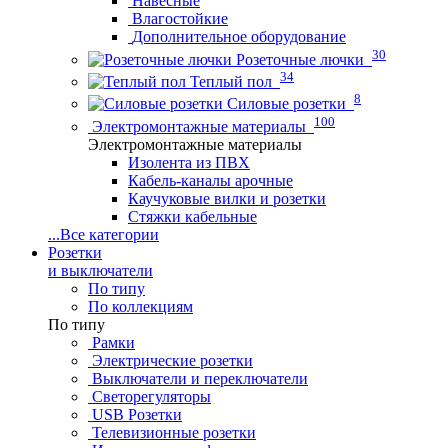
Навесные
Влагостойкие
Дополнительное оборудование
30
Розеточные лючки
34
Теплый пол
8
Силовые розетки
100
Электромонтажные материалы
Электромонтажные материалы
Изолента из ПВХ
Кабель-каналы арочные
Каучуковые вилки и розетки
Стяжки кабельные
...
Все категории
Розетки
и выключатели
По типу
По коллекциям
По типу
Рамки
Электрические розетки
Выключатели и переключатели
Светорегуляторы
USB Розетки
Телевизионные розетки