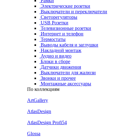
Рамки
Электрические розетки
Выключатели и переключатели
Светорегуляторы
USB Розетки
Телевизионные розетки
Интернет и телефон
Термостаты
Выводы кабеля и заглушки
Накладной монтаж
Аудио и видео
Блоки в сборе
Датчики движения
Выключатели для жалюзи
Звонки и прочее
Монтажные аксессуары
По коллекциям
ArtGallery
AtlasDesign
AtlasDesign Profi54
Glossa