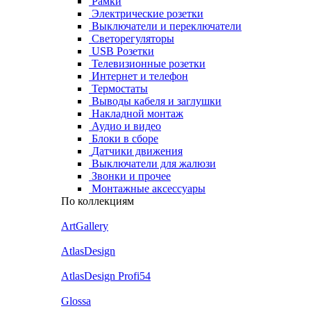
Рамки
Электрические розетки
Выключатели и переключатели
Светорегуляторы
USB Розетки
Телевизионные розетки
Интернет и телефон
Термостаты
Выводы кабеля и заглушки
Накладной монтаж
Аудио и видео
Блоки в сборе
Датчики движения
Выключатели для жалюзи
Звонки и прочее
Монтажные аксессуары
По коллекциям
ArtGallery
AtlasDesign
AtlasDesign Profi54
Glossa