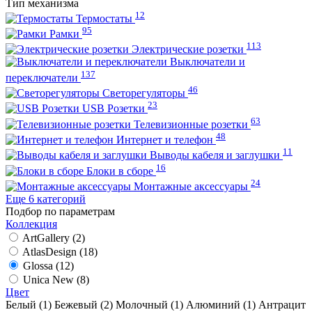
Тип механизма
12
Термостаты
95
Рамки
113
Электрические розетки
Выключатели и
137
переключатели
46
Светорегуляторы
23
USB Розетки
63
Телевизионные розетки
48
Интернет и телефон
11
Выводы кабеля и заглушки
16
Блоки в сборе
24
Монтажные аксессуары
Еще 6 категорий
Подбор по параметрам
Коллекция
ArtGallery (
2
)
AtlasDesign (
18
)
Glossa (
12
)
Unica New (
8
)
Цвет
Белый (
1
)
Бежевый (
2
)
Молочный (
1
)
Алюминий (
1
)
Антрацит