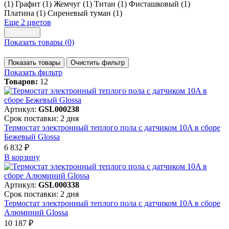
(
1
)
Графит (
1
)
Жемчуг (
1
)
Титан (
1
)
Фисташковый (
1
)
Платина (
1
)
Сиреневый туман (
1
)
Еще 2 цветов
Показать товары (
0
)
Показать товары
Очистить фильтр
Показать фильтр
Товаров:
12
Артикул:
GSL000238
Срок поставки: 2 дня
Термостат электронный теплого пола с датчиком 10A в сборе
Бежевый Glossa
6 832 ₽
В корзинy
Артикул:
GSL000338
Срок поставки: 2 дня
Термостат электронный теплого пола с датчиком 10A в сборе
Алюминий Glossa
10 187 ₽