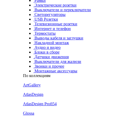
Рамки
Электрические розетки
Выключатели и переключатели
Светорегуляторы
USB Розетки
Телевизионные розетки
Интернет и телефон
Термостаты
Выводы кабеля и заглушки
Накладной монтаж
Аудио и видео
Блоки в сборе
Датчики движения
Выключатели для жалюзи
Звонки и прочее
Монтажные аксессуары
По коллекциям
ArtGallery
AtlasDesign
AtlasDesign Profi54
Glossa