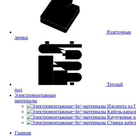
Розеточные
лючки
Теплый
пол
Электромонтажные
материалы
Изолента из
Кабель-канал
Каучуковые в
Стяжки кабе
Главная