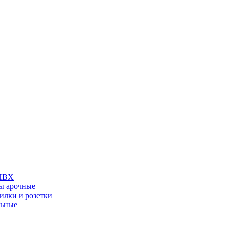
 ПВХ
ы арочные
илки и розетки
льные