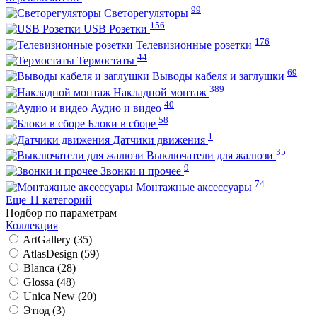
99
Светорегуляторы
156
USB Розетки
176
Телевизионные розетки
44
Термостаты
69
Выводы кабеля и заглушки
389
Накладной монтаж
40
Аудио и видео
58
Блоки в сборе
1
Датчики движения
35
Выключатели для жалюзи
9
Звонки и прочее
74
Монтажные аксессуары
Еще 11 категорий
Подбор по параметрам
Коллекция
ArtGallery (
35
)
AtlasDesign (
59
)
Blanca (
28
)
Glossa (
48
)
Unica New (
20
)
Этюд (
3
)