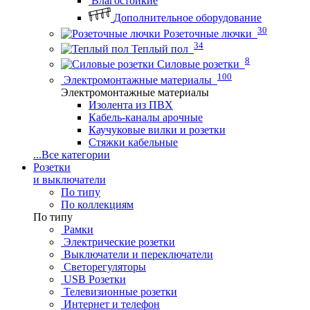
Влагостойкие
Дополнительное оборудование
30
Розеточные лючки
34
Теплый пол
8
Силовые розетки
100
Электромонтажные материалы
Электромонтажные материалы
Изолента из ПВХ
Кабель-каналы арочные
Каучуковые вилки и розетки
Стяжки кабельные
...
Все категории
Розетки
и выключатели
По типу
По коллекциям
По типу
Рамки
Электрические розетки
Выключатели и переключатели
Светорегуляторы
USB Розетки
Телевизионные розетки
Интернет и телефон