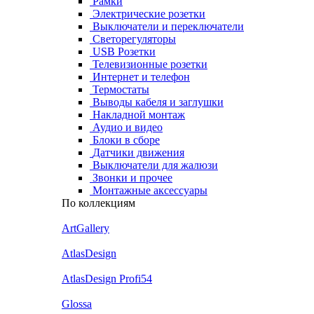
Рамки
Электрические розетки
Выключатели и переключатели
Светорегуляторы
USB Розетки
Телевизионные розетки
Интернет и телефон
Термостаты
Выводы кабеля и заглушки
Накладной монтаж
Аудио и видео
Блоки в сборе
Датчики движения
Выключатели для жалюзи
Звонки и прочее
Монтажные аксессуары
По коллекциям
ArtGallery
AtlasDesign
AtlasDesign Profi54
Glossa