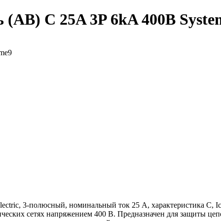
АВ) C 25A 3P 6kA 400В Systeme
ctric, 3-полюсный, номинальный ток 25 А, характеристика C, Icn
ческих сетях напряжением 400 В. Предназначен для защиты цепе