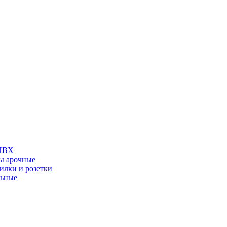
 ПВХ
ы арочные
илки и розетки
льные