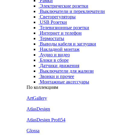
Рамки
Электрические розетки
Выключатели и переключатели
Светорегуляторы
USB Розетки
Телевизионные розетки
Интернет и телефон
Термостаты
Выводы кабеля и заглушки
Накладной монтаж
Аудио и видео
Блоки в сборе
Датчики движения
Выключатели для жалюзи
Звонки и прочее
Монтажные аксессуары
По коллекциям
ArtGallery
AtlasDesign
AtlasDesign Profi54
Glossa