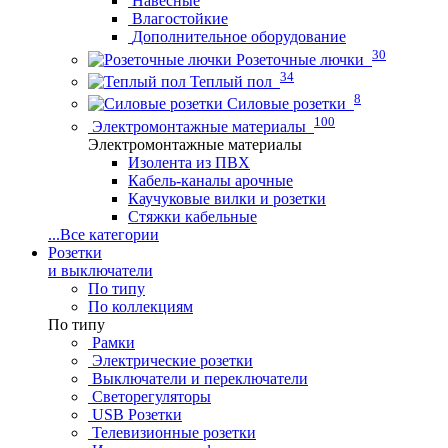
Навесные
Влагостойкие
Дополнительное оборудование
30
Розеточные лючки
34
Теплый пол
8
Силовые розетки
100
Электромонтажные материалы
Электромонтажные материалы
Изолента из ПВХ
Кабель-каналы арочные
Каучуковые вилки и розетки
Стяжки кабельные
...
Все категории
Розетки
и выключатели
По типу
По коллекциям
По типу
Рамки
Электрические розетки
Выключатели и переключатели
Светорегуляторы
USB Розетки
Телевизионные розетки