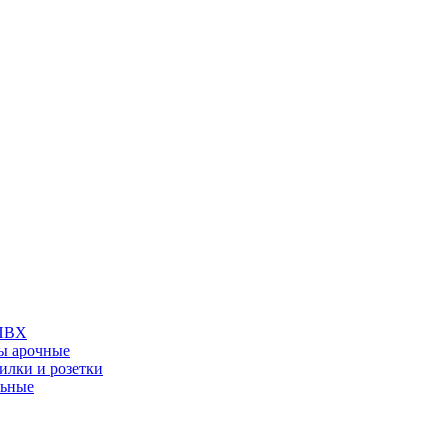
 ПВХ
ы арочные
илки и розетки
льные