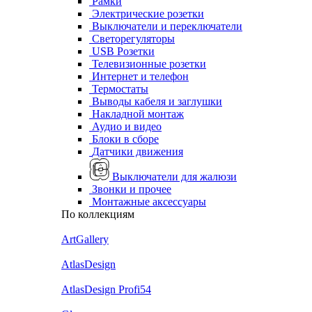
Рамки
Электрические розетки
Выключатели и переключатели
Светорегуляторы
USB Розетки
Телевизионные розетки
Интернет и телефон
Термостаты
Выводы кабеля и заглушки
Накладной монтаж
Аудио и видео
Блоки в сборе
Датчики движения
Выключатели для жалюзи
Звонки и прочее
Монтажные аксессуары
По коллекциям
ArtGallery
AtlasDesign
AtlasDesign Profi54