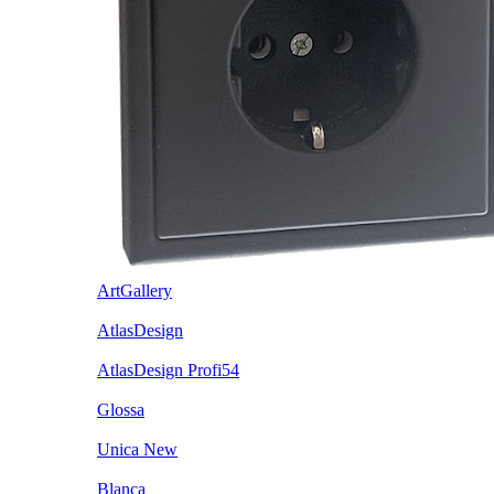
ArtGallery
AtlasDesign
AtlasDesign Profi54
Glossa
Unica New
Blanca