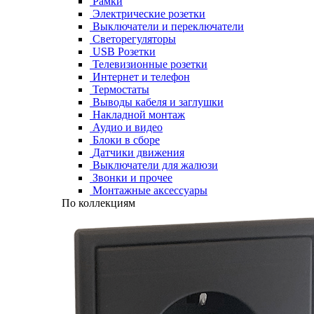
Рамки
Электрические розетки
Выключатели и переключатели
Светорегуляторы
USB Розетки
Телевизионные розетки
Интернет и телефон
Термостаты
Выводы кабеля и заглушки
Накладной монтаж
Аудио и видео
Блоки в сборе
Датчики движения
Выключатели для жалюзи
Звонки и прочее
Монтажные аксессуары
По коллекциям