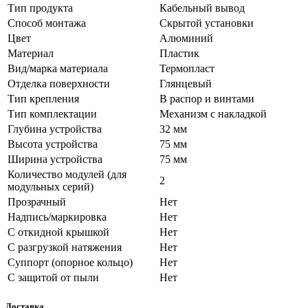
Тип продукта
Кабельный вывод
Способ монтажа
Скрытой установки
Цвет
Алюминий
Материал
Пластик
Вид/марка материала
Термопласт
Отделка поверхности
Глянцевый
Тип крепления
В распор и винтами
Тип комплектации
Механизм с накладкой
Глубина устройства
32 мм
Высота устройства
75 мм
Ширина устройства
75 мм
Количество модулей (для
2
модульных серий)
Прозрачный
Нет
Надпись/маркировка
Нет
С откидной крышкой
Нет
С разгрузкой натяжения
Нет
Суппорт (опорное кольцо)
Нет
С защитой от пыли
Нет
Доставка