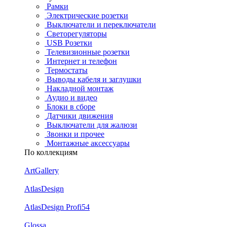
Рамки
Электрические розетки
Выключатели и переключатели
Светорегуляторы
USB Розетки
Телевизионные розетки
Интернет и телефон
Термостаты
Выводы кабеля и заглушки
Накладной монтаж
Аудио и видео
Блоки в сборе
Датчики движения
Выключатели для жалюзи
Звонки и прочее
Монтажные аксессуары
По коллекциям
ArtGallery
AtlasDesign
AtlasDesign Profi54
Glossa