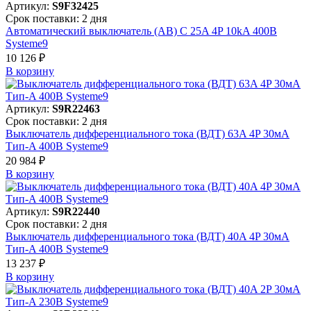
Артикул:
S9F32425
Срок поставки: 2 дня
Автоматический выключатель (АВ) C 25A 4P 10kA 400В
Systeme9
10 126 ₽
В корзинy
Артикул:
S9R22463
Срок поставки: 2 дня
Выключатель дифференциального тока (ВДТ) 63A 4P 30мА
Тип-A 400В Systeme9
20 984 ₽
В корзинy
Артикул:
S9R22440
Срок поставки: 2 дня
Выключатель дифференциального тока (ВДТ) 40A 4P 30мА
Тип-A 400В Systeme9
13 237 ₽
В корзинy