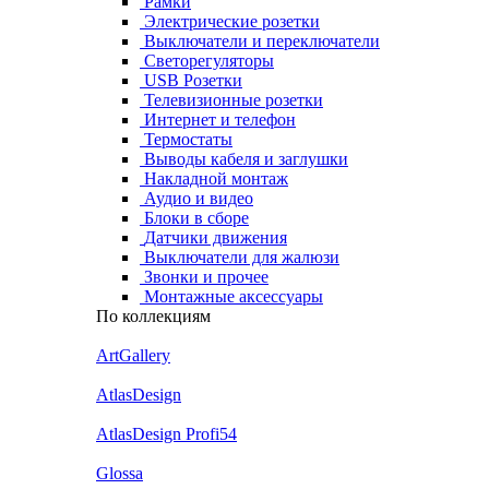
Рамки
Электрические розетки
Выключатели и переключатели
Светорегуляторы
USB Розетки
Телевизионные розетки
Интернет и телефон
Термостаты
Выводы кабеля и заглушки
Накладной монтаж
Аудио и видео
Блоки в сборе
Датчики движения
Выключатели для жалюзи
Звонки и прочее
Монтажные аксессуары
По коллекциям
ArtGallery
AtlasDesign
AtlasDesign Profi54
Glossa