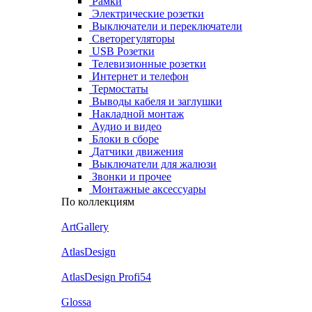
Рамки
Электрические розетки
Выключатели и переключатели
Светорегуляторы
USB Розетки
Телевизионные розетки
Интернет и телефон
Термостаты
Выводы кабеля и заглушки
Накладной монтаж
Аудио и видео
Блоки в сборе
Датчики движения
Выключатели для жалюзи
Звонки и прочее
Монтажные аксессуары
По коллекциям
ArtGallery
AtlasDesign
AtlasDesign Profi54
Glossa