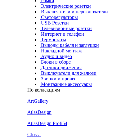
Рамки
Электрические розетки
Выключатели и переключатели
Светорегуляторы
USB Розетки
Телевизионные розетки
Интернет и телефон
Термостаты
Выводы кабеля и заглушки
Накладной монтаж
Аудио и видео
Блоки в сборе
Датчики движения
Выключатели для жалюзи
Звонки и прочее
Монтажные аксессуары
По коллекциям
ArtGallery
AtlasDesign
AtlasDesign Profi54
Glossa