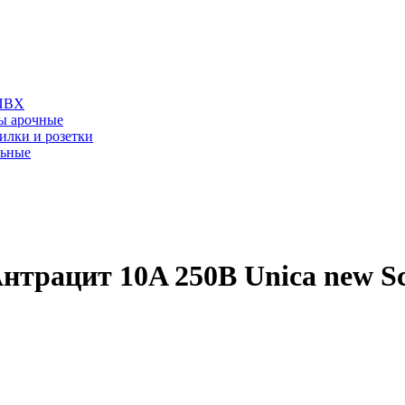
 ПВХ
ы арочные
илки и розетки
льные
рацит 10A 250В Unica new Sch