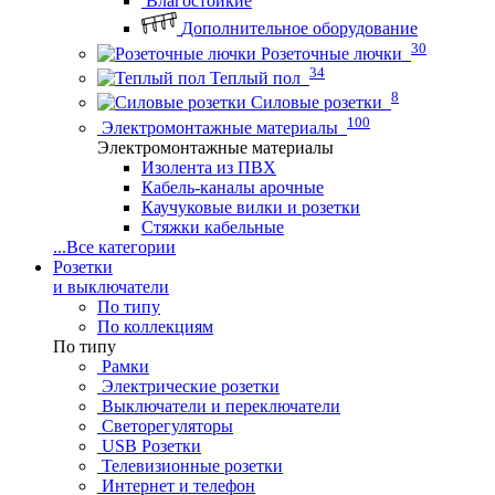
Влагостойкие
Дополнительное оборудование
30
Розеточные лючки
34
Теплый пол
8
Силовые розетки
100
Электромонтажные материалы
Электромонтажные материалы
Изолента из ПВХ
Кабель-каналы арочные
Каучуковые вилки и розетки
Стяжки кабельные
...
Все категории
Розетки
и выключатели
По типу
По коллекциям
По типу
Рамки
Электрические розетки
Выключатели и переключатели
Светорегуляторы
USB Розетки
Телевизионные розетки
Интернет и телефон