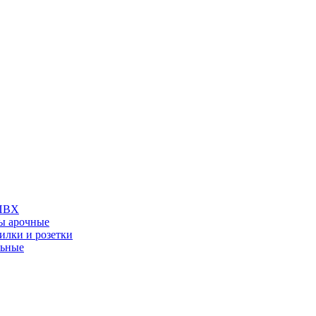
 ПВХ
ы арочные
илки и розетки
льные