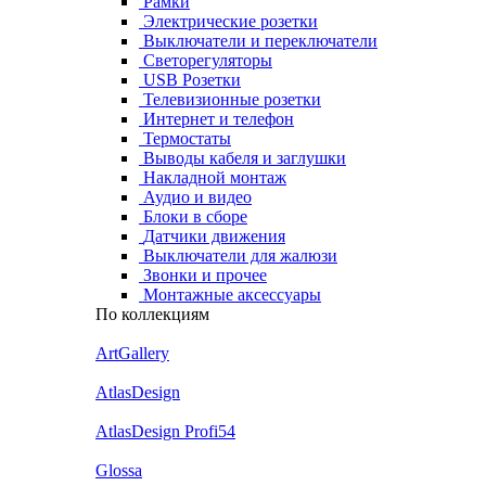
Рамки
Электрические розетки
Выключатели и переключатели
Светорегуляторы
USB Розетки
Телевизионные розетки
Интернет и телефон
Термостаты
Выводы кабеля и заглушки
Накладной монтаж
Аудио и видео
Блоки в сборе
Датчики движения
Выключатели для жалюзи
Звонки и прочее
Монтажные аксессуары
По коллекциям
ArtGallery
AtlasDesign
AtlasDesign Profi54
Glossa