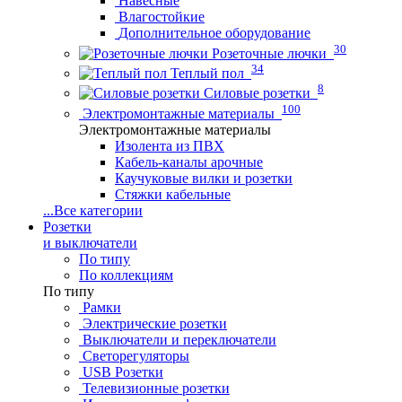
Навесные
Влагостойкие
Дополнительное оборудование
30
Розеточные лючки
34
Теплый пол
8
Силовые розетки
100
Электромонтажные материалы
Электромонтажные материалы
Изолента из ПВХ
Кабель-каналы арочные
Каучуковые вилки и розетки
Стяжки кабельные
...
Все категории
Розетки
и выключатели
По типу
По коллекциям
По типу
Рамки
Электрические розетки
Выключатели и переключатели
Светорегуляторы
USB Розетки
Телевизионные розетки