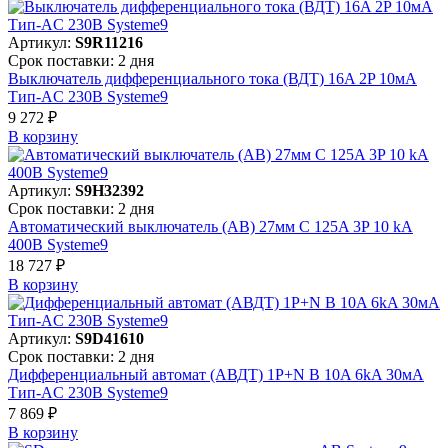
Артикул:
S9R11216
Срок поставки: 2 дня
Выключатель дифференциального тока (ВДТ) 16A 2P 10мА
Тип-AC 230В Systeme9
9 272 ₽
В корзинy
Артикул:
S9H32392
Срок поставки: 2 дня
Автоматический выключатель (АВ) 27мм C 125A 3P 10 kA
400В Systeme9
18 727 ₽
В корзинy
Артикул:
S9D41610
Срок поставки: 2 дня
Дифференциальный автомат (АВДТ) 1P+N B 10A 6kA 30мА
Тип-AC 230В Systeme9
7 869 ₽
В корзинy