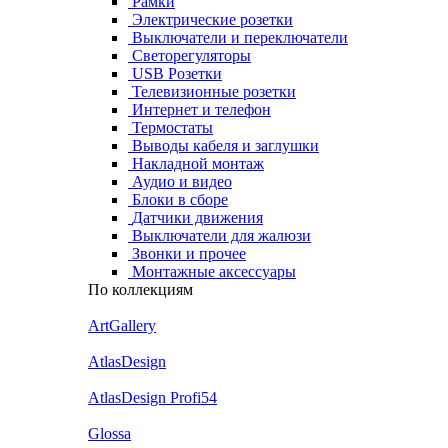
Рамки
Электрические розетки
Выключатели и переключатели
Светорегуляторы
USB Розетки
Телевизионные розетки
Интернет и телефон
Термостаты
Выводы кабеля и заглушки
Накладной монтаж
Аудио и видео
Блоки в сборе
Датчики движения
Выключатели для жалюзи
Звонки и прочее
Монтажные аксессуары
По коллекциям
ArtGallery
AtlasDesign
AtlasDesign Profi54
Glossa